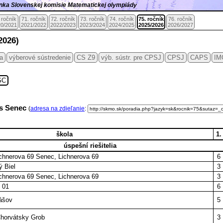
ránka Slovenskej komisie Matematickej olympiády
 ročník
71. ročník
72. ročník
73. ročník
74. ročník
75. ročník
76. ročník
0/2021
2021/2022
2022/2023
2023/2024
2024/2025
2025/2026
2026/2027
2026)
ia
výberové sústredenie
CS Z9
výb. sústr. pre CPSJ
CPSJ
CAPS
IM
SC
res Senec
(
adresa na zdieľanie
:
škola
1.
úspešní riešitelia
chnerova 69 Senec, Lichnerova 69
6
ý Biel
3
chnerova 69 Senec, Lichnerova 69
3
 01
6
ášov
5
Chorvátsky Grob
3