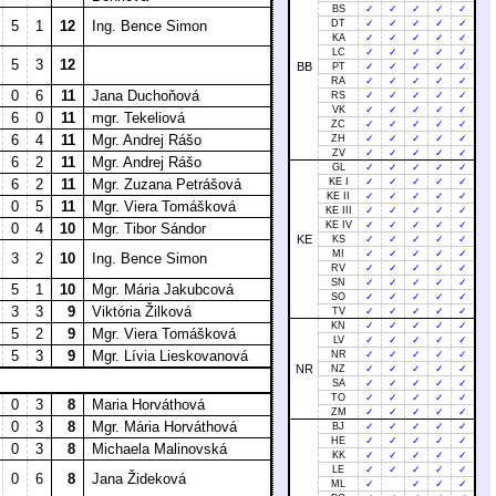
BS
✓
✓
✓
✓
✓
5
1
12
Ing. Bence Simon
DT
✓
✓
✓
✓
✓
KA
✓
✓
✓
✓
✓
LC
✓
✓
✓
✓
✓
5
3
12
BB
PT
✓
✓
✓
✓
✓
RA
✓
✓
✓
✓
✓
0
6
11
Jana Duchoňová
RS
✓
✓
✓
✓
✓
VK
✓
✓
✓
✓
✓
6
0
11
mgr. Tekeliová
ZC
✓
✓
✓
✓
✓
6
4
11
Mgr. Andrej Rášo
ZH
✓
✓
✓
✓
✓
ZV
✓
✓
✓
✓
✓
6
2
11
Mgr. Andrej Rášo
GL
✓
✓
✓
✓
✓
6
2
11
Mgr. Zuzana Petrášová
KE I
✓
✓
✓
✓
✓
KE II
✓
✓
✓
✓
✓
0
5
11
Mgr. Viera Tomášková
KE III
✓
✓
✓
✓
✓
KE IV
✓
✓
✓
✓
✓
0
4
10
Mgr. Tibor Sándor
KE
KS
✓
✓
✓
✓
✓
MI
✓
✓
✓
✓
✓
3
2
10
Ing. Bence Simon
RV
✓
✓
✓
✓
✓
SN
✓
✓
✓
✓
✓
5
1
10
Mgr. Mária Jakubcová
SO
✓
✓
✓
✓
✓
3
3
9
Viktória Žilková
TV
✓
✓
✓
✓
✓
KN
✓
✓
✓
✓
✓
5
2
9
Mgr. Viera Tomášková
LV
✓
✓
✓
✓
✓
5
3
9
Mgr. Lívia Lieskovanová
NR
✓
✓
✓
✓
✓
NR
NZ
✓
✓
✓
✓
✓
SA
✓
✓
✓
✓
✓
TO
✓
✓
✓
✓
✓
0
3
8
Maria Horváthová
ZM
✓
✓
✓
✓
✓
0
3
8
Mgr. Mária Horváthová
BJ
✓
✓
✓
✓
✓
HE
✓
✓
✓
✓
✓
0
3
8
Michaela Malinovská
KK
✓
✓
✓
✓
✓
LE
✓
✓
✓
✓
✓
0
6
8
Jana Žideková
ML
✓
✓
✓
✓