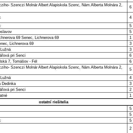
iho- Szenczi Molnár Albert Alapiskola Szenc, Nám.Alberta Molnára 2,
6
c
4
c
5
oslavov
5
chnerova 69 Senec, Lichnerova 69
1
nec, Lichnerova 69
3
 Lužná
3
áľová pri Senci
6
lská 7, Tomášov - Fél
6
iho- Szenczi Molnár Albert Alapiskola Szenc, Nám.Alberta Molnára 2,
5
 Lužná
4
á Dedinka
3
áľová pri Senci
2
atné
1
ostatní riešitelia
5
5
c
5
2