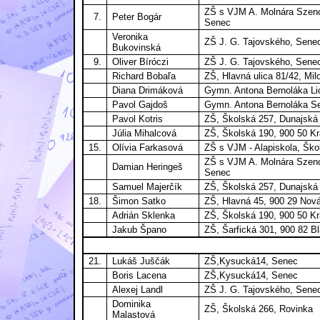
ZŠ s VJM A. Molnára Szencz
7.
Peter Bogár
Senec
Veronika
ZŠ J. G. Tajovského, Sene
Bukovinská
9.
Oliver Bíróczi
ZŠ J. G. Tajovského, Sene
Richard Bobaľa
ZŠ, Hlavná ulica 81/42, Mil
Diana Drimáková
Gymn. Antona Bernoláka Li
Pavol Gajdoš
Gymn. Antona Bernoláka Se
Pavol Kotris
ZŠ, Školská 257, Dunajská
Júlia Mihalcová
ZŠ, Školská 190, 900 50 Kr
15.
Olívia Farkasová
ZŠ s VJM - Alapiskola, Ško
ZŠ s VJM A. Molnára Szencz
Damian Heringeš
Senec
Samuel Majerčík
ZŠ, Školská 257, Dunajská
18.
Šimon Satko
ZŠ, Hlavná 45, 900 29 Nov
Adrián Sklenka
ZŠ, Školská 190, 900 50 Kr
Jakub Špano
ZŠ, Šarfická 301, 900 82 Bl
21.
Lukáš Juščák
ZŠ,Kysucká14, Senec
Boris Lacena
ZŠ,Kysucká14, Senec
Alexej Landl
ZŠ J. G. Tajovského, Sene
Dominika
ZŠ, Školská 266, Rovinka
Malastová