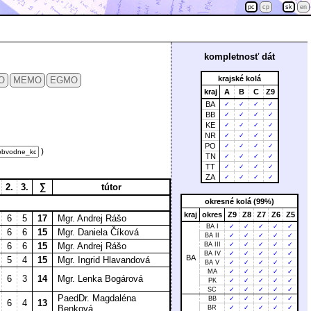
pc
cp
sk
en
kompletnosť dát
krajské kolá
O
MEMO
EGMO
kraj
A
B
C
Z9
BA
✓
✓
✓
✓
BB
✓
✓
✓
✓
KE
✓
✓
✓
✓
NR
✓
✓
✓
✓
PO
✓
✓
✓
✓
)
TN
✓
✓
✓
✓
TT
✓
✓
✓
✓
ZA
✓
✓
✓
✓
2.
3.
∑
tútor
okresné kolá (99%)
kraj
okres
Z9
Z8
Z7
Z6
Z5
6
5
17
Mgr. Andrej Rášo
BA I
✓
✓
✓
✓
✓
6
6
15
Mgr. Daniela Číková
BA II
✓
✓
✓
✓
✓
6
6
15
Mgr. Andrej Rášo
BA III
✓
✓
✓
✓
✓
BA IV
✓
✓
✓
✓
✓
BA
5
4
15
Mgr. Ingrid Hlavandová
BA V
✓
✓
✓
✓
✓
MA
✓
✓
✓
✓
✓
6
3
14
Mgr. Lenka Bogárová
PK
✓
✓
✓
✓
✓
SC
✓
✓
✓
✓
✓
PaedDr. Magdaléna
BB
✓
✓
✓
✓
✓
6
4
13
Benková
BR
✓
✓
✓
✓
✓