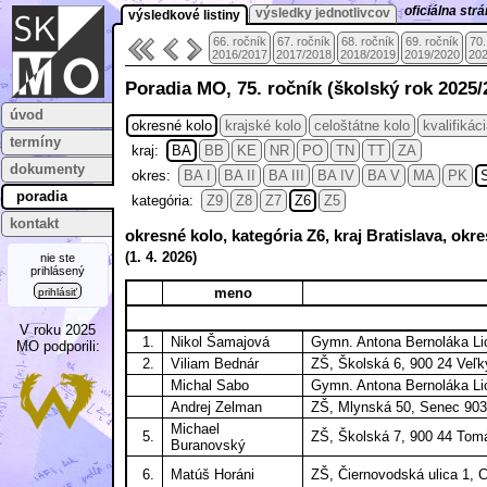
oficiálna st
výsledky jednotlivcov
výsledkové listiny
66. ročník
67. ročník
68. ročník
69. ročník
70.
2016/2017
2017/2018
2018/2019
2019/2020
202
Poradia MO, 75. ročník (školský rok 2025/
úvod
okresné kolo
krajské kolo
celoštátne kolo
kvalifikác
termíny
kraj:
BA
BB
KE
NR
PO
TN
TT
ZA
dokumenty
okres:
BA I
BA II
BA III
BA IV
BA V
MA
PK
poradia
kategória:
Z9
Z8
Z7
Z6
Z5
kontakt
okresné kolo, kategória Z6, kraj Bratislava, ok
(
1. 4.
2026)
nie ste
prihlásený
meno
prihlásiť
V roku 2025
1.
Nikol Šamajová
Gymn. Antona Bernoláka Li
MO podporili:
2.
Viliam Bednár
ZŠ, Školská 6, 900 24 Veľk
Michal Sabo
Gymn. Antona Bernoláka Li
Andrej Zelman
ZŠ, Mlynská 50, Senec 903
Michael
5.
ZŠ, Školská 7, 900 44 Tom
Buranovský
6.
Matúš Horáni
ZŠ, Čiernovodská ulica 1, 