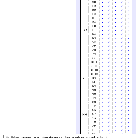
SC
✓
✓
✓
✓
✓
BB
✓
✓
✓
✓
✓
BR
✓
✓
✓
✓
✓
BS
✓
✓
✓
✓
✓
DT
✓
✓
✓
✓
✓
KA
✓
✓
✓
✓
✓
LC
✓
✓
✓
✓
✓
BB
PT
✓
✓
✓
✓
✓
RA
✓
✓
✓
✓
✓
RS
✓
✓
✓
✓
✓
VK
✓
✓
✓
✓
✓
ZC
✓
✓
✓
✓
✓
ZH
✓
✓
✓
✓
✓
ZV
✓
✓
✓
✓
✓
GL
✓
✓
✓
✓
✓
KE I
✓
✓
✓
✓
✓
KE II
✓
✓
✓
✓
✓
KE III
✓
✓
✓
✓
✓
KE IV
✓
✓
✓
✓
✓
KE
KS
✓
✓
✓
✓
✓
MI
✓
✓
✓
✓
✓
RV
✓
✓
✓
✓
✓
SN
✓
✓
✓
✓
✓
SO
✓
✓
✓
✓
✓
TV
✓
✓
✓
✓
✓
KN
✓
✓
✓
✓
✓
LV
✓
✓
✓
✓
✓
NR
✓
✓
✓
✓
✓
NR
NZ
✓
✓
✓
✓
✓
SA
✓
✓
✓
✓
✓
TO
✓
✓
✓
✓
✓
ZM
✓
✓
✓
✓
✓
BJ
✓
✓
✓
✓
✓
HE
✓
✓
✓
✓
✓
)