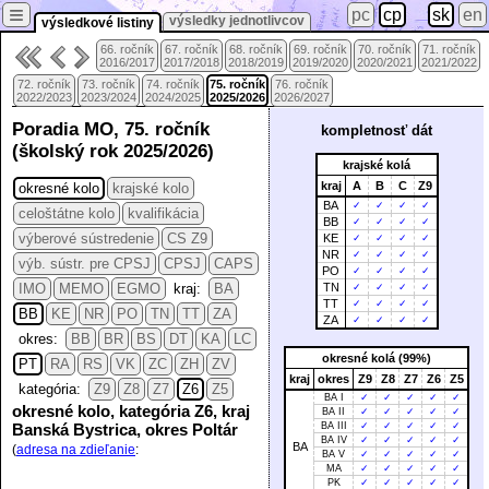
≡
pc
cp
sk
en
výsledky jednotlivcov
výsledkové listiny
66. ročník
67. ročník
68. ročník
69. ročník
70. ročník
71. ročník
2016/2017
2017/2018
2018/2019
2019/2020
2020/2021
2021/2022
72. ročník
73. ročník
74. ročník
75. ročník
76. ročník
2022/2023
2023/2024
2024/2025
2025/2026
2026/2027
Poradia MO, 75. ročník
kompletnosť dát
(školský rok 2025/2026)
krajské kolá
kraj
A
B
C
Z9
okresné kolo
krajské kolo
BA
✓
✓
✓
✓
celoštátne kolo
kvalifikácia
BB
✓
✓
✓
✓
výberové sústredenie
CS Z9
KE
✓
✓
✓
✓
NR
✓
✓
✓
✓
výb. sústr. pre CPSJ
CPSJ
CAPS
PO
✓
✓
✓
✓
IMO
MEMO
EGMO
kraj:
BA
TN
✓
✓
✓
✓
TT
✓
✓
✓
✓
BB
KE
NR
PO
TN
TT
ZA
ZA
✓
✓
✓
✓
okres:
BB
BR
BS
DT
KA
LC
okresné kolá (99%)
PT
RA
RS
VK
ZC
ZH
ZV
kraj
okres
Z9
Z8
Z7
Z6
Z5
kategória:
Z9
Z8
Z7
Z6
Z5
BA I
✓
✓
✓
✓
✓
okresné kolo, kategória Z6, kraj
BA II
✓
✓
✓
✓
✓
Banská Bystrica, okres Poltár
BA III
✓
✓
✓
✓
✓
BA IV
✓
✓
✓
✓
✓
BA
(
adresa na zdieľanie
:
BA V
✓
✓
✓
✓
✓
MA
✓
✓
✓
✓
✓
PK
✓
✓
✓
✓
✓