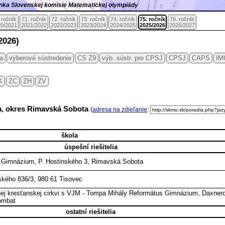
ránka Slovenskej komisie Matematickej olympiády
 ročník
71. ročník
72. ročník
73. ročník
74. ročník
75. ročník
76. ročník
0/2021
2021/2022
2022/2023
2023/2024
2024/2025
2025/2026
2026/2027
2026)
ia
výberové sústredenie
CS Z9
výb. sústr. pre CPSJ
CPSJ
CAPS
IM
K
ZC
ZH
ZV
ca, okres Rimavská Sobota
(
adresa na zdieľanie
:
škola
úspešní riešitelia
 Gimnázium, P. Hostinského 3, Rimavská Sobota
ského 836/3, 980 61 Tisovec
j kresťanskej cirkvi s VJM - Tompa Mihály Református Gimnázium, Daxner
ombat
ostatní riešitelia