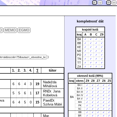
pc
cp
sk
en
kompletnosť dát
krajské kolá
O
MEMO
EGMO
kraj
A
B
C
Z9
BA
✓
✓
✓
✓
BB
✓
✓
✓
✓
KE
✓
✓
✓
✓
NR
✓
✓
✓
✓
PO
✓
✓
✓
✓
)
TN
✓
✓
✓
✓
TT
✓
✓
✓
✓
ZA
✓
✓
✓
✓
1.
2.
3.
4.
∑
tútor
okresné kolá (99%)
kraj
okres
Z9
Z8
Z7
Z6
Z5
Nadežda
6
6
4
3
19
BA I
✓
✓
✓
✓
✓
Miháľová
BA II
✓
✓
✓
✓
✓
RNDr. Jana
BA III
✓
✓
✓
✓
✓
5
5
6
1
17
Kobelová
BA IV
✓
✓
✓
✓
✓
BA
BA V
✓
✓
✓
✓
✓
ova
PaedDr.
6
4
5
0
15
MA
✓
✓
✓
✓
✓
Szilvia Máté
PK
✓
✓
✓
✓
✓
SC
✓
✓
✓
✓
✓
BB
✓
✓
✓
✓
✓
Mgr.
BR
✓
✓
✓
✓
✓