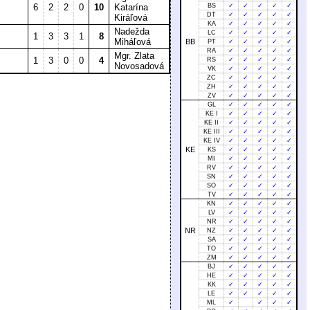
6
2
2
0
10
Katarína
BS
✓
✓
✓
✓
✓
DT
✓
✓
✓
✓
✓
Kiráľová
KA
✓
✓
✓
✓
✓
Nadežda
LC
✓
✓
✓
✓
✓
1
3
3
1
8
Miháľová
BB
PT
✓
✓
✓
✓
✓
RA
✓
✓
✓
✓
✓
Mgr. Zlata
1
3
0
0
4
RS
✓
✓
✓
✓
✓
Novosadová
VK
✓
✓
✓
✓
✓
ZC
✓
✓
✓
✓
✓
ZH
✓
✓
✓
✓
✓
ZV
✓
✓
✓
✓
✓
GL
✓
✓
✓
✓
✓
KE I
✓
✓
✓
✓
✓
KE II
✓
✓
✓
✓
✓
KE III
✓
✓
✓
✓
✓
KE IV
✓
✓
✓
✓
✓
KE
KS
✓
✓
✓
✓
✓
MI
✓
✓
✓
✓
✓
RV
✓
✓
✓
✓
✓
SN
✓
✓
✓
✓
✓
SO
✓
✓
✓
✓
✓
TV
✓
✓
✓
✓
✓
KN
✓
✓
✓
✓
✓
LV
✓
✓
✓
✓
✓
NR
✓
✓
✓
✓
✓
NR
NZ
✓
✓
✓
✓
✓
SA
✓
✓
✓
✓
✓
TO
✓
✓
✓
✓
✓
ZM
✓
✓
✓
✓
✓
BJ
✓
✓
✓
✓
✓
HE
✓
✓
✓
✓
✓
KK
✓
✓
✓
✓
✓
LE
✓
✓
✓
✓
✓
ML
✓
✓
✓
✓