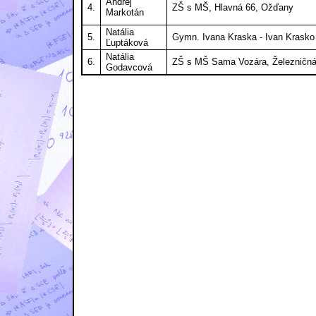
Andrej
4.
ZŠ s MŠ, Hlavná 66, Ožďany
Markotán
Natália
5.
Gymn. Ivana Kraska - Ivan Krasko
Ľuptáková
Natália
6.
ZŠ s MŠ Sama Vozára, Železničná
Godavcová