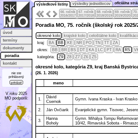
oficiálna st
výsledky jednotlivcov
výsledkové listiny
66. ročník
67. ročník
68. ročník
69. ročník
70.
2016/2017
2017/2018
2018/2019
2019/2020
202
Poradia MO, 75. ročník (školský rok 2025/
úvod
okresné kolo
krajské kolo
celoštátne kolo
kvalifikác
termíny
kraj:
BA
BB
KE
NR
PO
TN
TT
ZA
dokumenty
okres:
BB
BR
BS
DT
KA
LC
PT
RA
RS
V
poradia
kategória:
Z9
Z8
Z7
Z6
Z5
kontakt
okresné kolo, kategória Z9, kraj Banská Bystri
(
26. 1.
2026)
nie ste
prihlásený
meno
prihlásiť
V roku 2025
Dávid
MO podporili:
1.
Gymn. Ivana Kraska - Ivan Krasko
Csernok
2.
Ján Ovčiarik
Evanjelické gymn. Tisovec, Jesen
Hanna
Gymn. Mihálya Tompu Reformovane
3.
Boholy
10/42, Rimavská Sobota - Rimasz