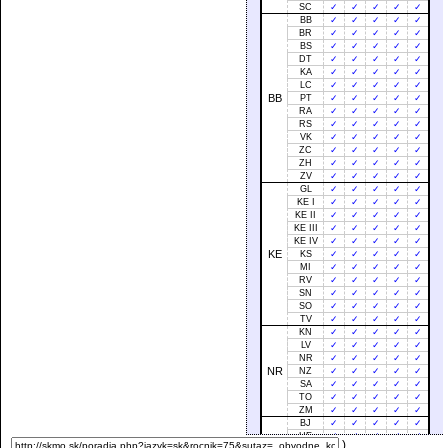
SC
✓
✓
✓
✓
✓
BB
✓
✓
✓
✓
✓
BR
✓
✓
✓
✓
✓
BS
✓
✓
✓
✓
✓
DT
✓
✓
✓
✓
✓
KA
✓
✓
✓
✓
✓
LC
✓
✓
✓
✓
✓
BB
PT
✓
✓
✓
✓
✓
RA
✓
✓
✓
✓
✓
RS
✓
✓
✓
✓
✓
VK
✓
✓
✓
✓
✓
ZC
✓
✓
✓
✓
✓
ZH
✓
✓
✓
✓
✓
ZV
✓
✓
✓
✓
✓
GL
✓
✓
✓
✓
✓
KE I
✓
✓
✓
✓
✓
KE II
✓
✓
✓
✓
✓
KE III
✓
✓
✓
✓
✓
KE IV
✓
✓
✓
✓
✓
KE
KS
✓
✓
✓
✓
✓
MI
✓
✓
✓
✓
✓
RV
✓
✓
✓
✓
✓
SN
✓
✓
✓
✓
✓
SO
✓
✓
✓
✓
✓
TV
✓
✓
✓
✓
✓
KN
✓
✓
✓
✓
✓
LV
✓
✓
✓
✓
✓
NR
✓
✓
✓
✓
✓
NR
NZ
✓
✓
✓
✓
✓
SA
✓
✓
✓
✓
✓
TO
✓
✓
✓
✓
✓
ZM
✓
✓
✓
✓
✓
BJ
✓
✓
✓
✓
✓
HE
✓
✓
✓
✓
✓
)