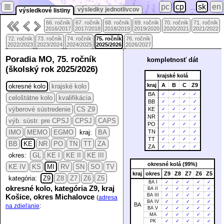
≡
pc
cp
sk
en
výsledky jednotlivcov
výsledkové listiny
66. ročník
67. ročník
68. ročník
69. ročník
70. ročník
71. ročník
2016/2017
2017/2018
2018/2019
2019/2020
2020/2021
2021/2022
72. ročník
73. ročník
74. ročník
75. ročník
76. ročník
2022/2023
2023/2024
2024/2025
2025/2026
2026/2027
Poradia MO, 75. ročník
kompletnosť dát
(školský rok 2025/2026)
krajské kolá
kraj
A
B
C
Z9
okresné kolo
krajské kolo
BA
✓
✓
✓
✓
celoštátne kolo
kvalifikácia
BB
✓
✓
✓
✓
výberové sústredenie
CS Z9
KE
✓
✓
✓
✓
NR
✓
✓
✓
✓
výb. sústr. pre CPSJ
CPSJ
CAPS
PO
✓
✓
✓
✓
IMO
MEMO
EGMO
kraj:
BA
TN
✓
✓
✓
✓
TT
✓
✓
✓
✓
BB
KE
NR
PO
TN
TT
ZA
ZA
✓
✓
✓
✓
okres:
GL
KE I
KE II
KE III
okresné kolá (99%)
KE IV
KS
MI
RV
SN
SO
TV
kraj
okres
Z9
Z8
Z7
Z6
Z5
kategória:
Z9
Z8
Z7
Z6
Z5
BA I
✓
✓
✓
✓
✓
okresné kolo, kategória Z9, kraj
BA II
✓
✓
✓
✓
✓
Košice, okres Michalovce
BA III
✓
✓
✓
✓
✓
(
adresa
BA IV
✓
✓
✓
✓
✓
BA
na zdieľanie
:
BA V
✓
✓
✓
✓
✓
MA
✓
✓
✓
✓
✓
PK
✓
✓
✓
✓
✓