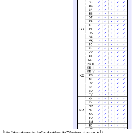
SC
✓
✓
✓
✓
✓
BB
✓
✓
✓
✓
✓
BR
✓
✓
✓
✓
✓
BS
✓
✓
✓
✓
✓
DT
✓
✓
✓
✓
✓
KA
✓
✓
✓
✓
✓
LC
✓
✓
✓
✓
✓
BB
PT
✓
✓
✓
✓
✓
RA
✓
✓
✓
✓
✓
RS
✓
✓
✓
✓
✓
VK
✓
✓
✓
✓
✓
ZC
✓
✓
✓
✓
✓
ZH
✓
✓
✓
✓
✓
ZV
✓
✓
✓
✓
✓
GL
✓
✓
✓
✓
✓
KE I
✓
✓
✓
✓
✓
KE II
✓
✓
✓
✓
✓
KE III
✓
✓
✓
✓
✓
KE IV
✓
✓
✓
✓
✓
KE
KS
✓
✓
✓
✓
✓
MI
✓
✓
✓
✓
✓
RV
✓
✓
✓
✓
✓
SN
✓
✓
✓
✓
✓
SO
✓
✓
✓
✓
✓
TV
✓
✓
✓
✓
✓
KN
✓
✓
✓
✓
✓
LV
✓
✓
✓
✓
✓
NR
✓
✓
✓
✓
✓
NR
NZ
✓
✓
✓
✓
✓
SA
✓
✓
✓
✓
✓
TO
✓
✓
✓
✓
✓
ZM
✓
✓
✓
✓
✓
BJ
✓
✓
✓
✓
✓
HE
✓
✓
✓
✓
✓
)