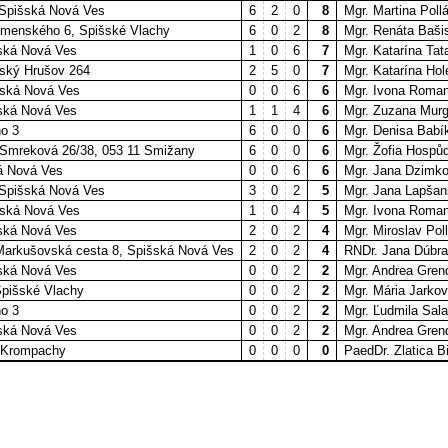
 Spišská Nová Ves
6
2
0
8
Mgr. Martina Poll
Komenského 6, Spišské Vlachy
6
0
2
8
Mgr. Renáta Baši
šská Nová Ves
1
0
6
7
Mgr. Katarína Tat
šský Hrušov 264
2
5
0
7
Mgr. Katarína Ho
ská Nová Ves
0
0
6
6
Mgr. Ivona Roma
ská Nová Ves
1
1
4
6
Mgr. Zuzana Mur
o 3
6
0
0
6
Mgr. Denisa Babí
 Smreková 26/38, 053 11 Smižany
6
0
0
6
Mgr. Žofia Hospů
á Nová Ves
0
0
6
6
Mgr. Jana Dzimk
 Spišská Nová Ves
3
0
2
5
Mgr. Jana Lapša
ská Nová Ves
1
0
4
5
Mgr. Ivona Roma
ská Nová Ves
2
0
2
4
Mgr. Miroslav Pol
 Markušovská cesta 8, Spišská Nová Ves
2
0
2
4
RNDr. Jana Dúbr
šská Nová Ves
0
0
2
2
Mgr. Andrea Gren
Spišské Vlachy
0
0
2
2
Mgr. Mária Jarko
o 3
0
0
2
2
Mgr. Ľudmila Sal
šská Nová Ves
0
0
2
2
Mgr. Andrea Gren
 Krompachy
0
0
0
0
PaedDr. Zlatica B