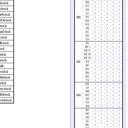
áková
BS
✓
✓
✓
✓
✓
DT
✓
✓
✓
✓
✓
stová
KA
✓
✓
✓
✓
✓
LC
✓
✓
✓
✓
✓
arková
BB
PT
✓
✓
✓
✓
✓
lečková
RA
✓
✓
✓
✓
✓
RS
✓
✓
✓
✓
✓
nová
VK
✓
✓
✓
✓
✓
gačová
ZC
✓
✓
✓
✓
✓
ZH
✓
✓
✓
✓
✓
ková
ZV
✓
✓
✓
✓
✓
dková
GL
✓
✓
✓
✓
✓
KE I
✓
✓
✓
✓
✓
ová
KE II
✓
✓
✓
✓
✓
nská
KE III
✓
✓
✓
✓
✓
KE IV
✓
✓
✓
✓
✓
nová
KE
KS
✓
✓
✓
✓
✓
lák
MI
✓
✓
✓
✓
✓
RV
✓
✓
✓
✓
✓
avská
SN
✓
✓
✓
✓
✓
delová
SO
✓
✓
✓
✓
✓
TV
✓
✓
✓
✓
✓
vská
KN
✓
✓
✓
✓
✓
LV
✓
✓
✓
✓
✓
anciová
NR
✓
✓
✓
✓
✓
delová
NR
NZ
✓
✓
✓
✓
✓
SA
✓
✓
✓
✓
✓
irošová
TO
✓
✓
✓
✓
✓
ZM
✓
✓
✓
✓
✓
BJ
✓
✓
✓
✓
✓
HE
✓
✓
✓
✓
✓
KK
✓
✓
✓
✓
✓
LE
✓
✓
✓
✓
✓
ML
✓
✓
✓
✓