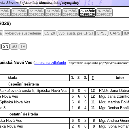
ránka Slovenskej komisie Matematickej olympiády
 ročník
71. ročník
72. ročník
73. ročník
74. ročník
75. ročník
76. ročník
0/2021
2021/2022
2022/2023
2023/2024
2024/2025
2025/2026
2026/2027
2026)
ia
výberové sústredenie
CS Z9
výb. sústr. pre CPSJ
CPSJ
CAPS
IM
SN
SO
TV
 Spišská Nová Ves
(
adresa na zdieľanie
:
škola
1.
2.
3.
∑
tútor
úspešní riešitelia
 Markušovská cesta 8, Spišská Nová Ves
6
0
6
12
RNDr. Jana Dúbr
á Nová Ves
6
6
0
12
Mgr. Jana Dzimk
 Spišská Nová Ves
6
0
5
11
Mgr. Martina Poll
o 3
1
6
4
11
Mgr. Denisa Babí
ostatní riešitelia
šská Nová Ves
6
0
2
8
Mgr. Andrea Gren
ská Nová Ves
2
0
6
8
Mgr. Ivona Roma