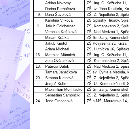
Adrian Novotný
ZŠ, Ing. O. Kožucha 11,
Darina Perháčová
ZŠ sv. Jána Krstiteľa, 
9.
Dana Šavelová
ZŠ, Z. Nejedlého 2, Spi
Karolína Vilková
ZŠ Spišský Hrušov, Spi
11.
Jakub Goldberger
ZŠ, Komenského 2, Spiš
Veronika Košíková
ZŠ, Nad Medzou 1, Spiš
Miriam Krátka
ZŠ Smižany, Komenskéh
Jakub Krištof
ZŠ Povýšenia sv. Kríža,
Adam Michael
ZŠ, Hutnícka 16, Spišsk
16.
Matthias Münnich
ZŠ, Ing. O. Kožucha 11,
Zora Ovčiariková
ZŠ, Komenského 2, Spiš
18.
Patrícia Babík
ZŠ, Nad Medzou 1, Spiš
Tamara Janečková
ZŠ sv. Cyrila a Metoda,
20.
Simona Kleinová
ZŠ, Z. Nejedlého 2, Spi
Jerguš Kuľko
ZŠ, Ul. Komenského 6, 
Maximilián Morihladko
ZŠ Smižany, Komenskéh
Sebastián Samončik
ZŠ, Z. Nejedlého 2, Spi
24.
Jana Granecová
ZŠ s MŠ, Maurerova 14,