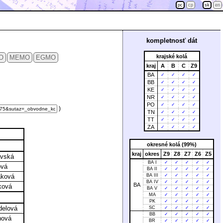
pc
cp
sk
en
kompletnosť dát
krajské kolá
O
MEMO
EGMO
kraj
A
B
C
Z9
BA
✓
✓
✓
✓
BB
✓
✓
✓
✓
KE
✓
✓
✓
✓
NR
✓
✓
✓
✓
PO
✓
✓
✓
✓
)
TN
✓
✓
✓
✓
TT
✓
✓
✓
✓
ZA
✓
✓
✓
✓
okresné kolá (99%)
kraj
okres
Z9
Z8
Z7
Z6
Z5
avská
BA I
✓
✓
✓
✓
✓
ová
BA II
✓
✓
✓
✓
✓
áková
BA III
✓
✓
✓
✓
✓
BA IV
✓
✓
✓
✓
✓
BA
ková
BA V
✓
✓
✓
✓
✓
MA
✓
✓
✓
✓
✓
PK
✓
✓
✓
✓
✓
delová
SC
✓
✓
✓
✓
✓
BB
✓
✓
✓
✓
✓
nová
BR
✓
✓
✓
✓
✓