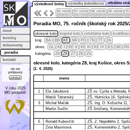
oficiálna st
výsledky jednotlivcov
výsledkové listiny
66. ročník
67. ročník
68. ročník
69. ročník
70.
2016/2017
2017/2018
2018/2019
2019/2020
202
Poradia MO, 75. ročník (školský rok 2025/
úvod
okresné kolo
krajské kolo
celoštátne kolo
kvalifikác
termíny
kraj:
BA
BB
KE
NR
PO
TN
TT
ZA
dokumenty
okres:
GL
KE I
KE II
KE III
KE IV
KS
MI
RV
poradia
kategória:
Z9
Z8
Z7
Z6
Z5
kontakt
okresné kolo, kategória Z8, kraj Košice, okres
(
1. 4.
2026)
nie ste
prihlásený
meno
prihlásiť
V roku 2025
1.
Ela Jakubová
ZŠ sv. Cyrila a Metoda,
MO podporili:
Matúš Tatranský
ZŠ, Hutnícka 16, Spišsk
3.
Michal Mačák
ZŠ, Ing. O. Kožucha 11,
Martin Suržin
ZŠ Smižany, Komenskéh
5.
Ronald Kubovčík
ZŠ, Z. Nejedlého 2, Spi
Zina Maximová
ZŠ, Komenského 2, Spiš