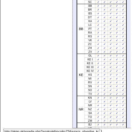
SC
✓
✓
✓
✓
✓
BB
✓
✓
✓
✓
✓
BR
✓
✓
✓
✓
✓
BS
✓
✓
✓
✓
✓
DT
✓
✓
✓
✓
✓
KA
✓
✓
✓
✓
✓
LC
✓
✓
✓
✓
✓
BB
PT
✓
✓
✓
✓
✓
RA
✓
✓
✓
✓
✓
RS
✓
✓
✓
✓
✓
VK
✓
✓
✓
✓
✓
ZC
✓
✓
✓
✓
✓
ZH
✓
✓
✓
✓
✓
ZV
✓
✓
✓
✓
✓
GL
✓
✓
✓
✓
✓
KE I
✓
✓
✓
✓
✓
KE II
✓
✓
✓
✓
✓
KE III
✓
✓
✓
✓
✓
KE IV
✓
✓
✓
✓
✓
KE
KS
✓
✓
✓
✓
✓
MI
✓
✓
✓
✓
✓
RV
✓
✓
✓
✓
✓
SN
✓
✓
✓
✓
✓
SO
✓
✓
✓
✓
✓
TV
✓
✓
✓
✓
✓
KN
✓
✓
✓
✓
✓
LV
✓
✓
✓
✓
✓
NR
✓
✓
✓
✓
✓
NR
NZ
✓
✓
✓
✓
✓
SA
✓
✓
✓
✓
✓
TO
✓
✓
✓
✓
✓
ZM
✓
✓
✓
✓
✓
BJ
✓
✓
✓
✓
✓
HE
✓
✓
✓
✓
✓
)