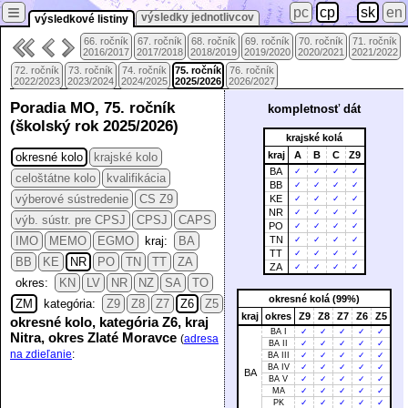
≡
pc
cp
sk
en
výsledky jednotlivcov
výsledkové listiny
66. ročník
67. ročník
68. ročník
69. ročník
70. ročník
71. ročník
2016/2017
2017/2018
2018/2019
2019/2020
2020/2021
2021/2022
72. ročník
73. ročník
74. ročník
75. ročník
76. ročník
2022/2023
2023/2024
2024/2025
2025/2026
2026/2027
Poradia MO, 75. ročník
kompletnosť dát
(školský rok 2025/2026)
krajské kolá
kraj
A
B
C
Z9
okresné kolo
krajské kolo
BA
✓
✓
✓
✓
celoštátne kolo
kvalifikácia
BB
✓
✓
✓
✓
výberové sústredenie
CS Z9
KE
✓
✓
✓
✓
NR
✓
✓
✓
✓
výb. sústr. pre CPSJ
CPSJ
CAPS
PO
✓
✓
✓
✓
IMO
MEMO
EGMO
kraj:
BA
TN
✓
✓
✓
✓
TT
✓
✓
✓
✓
BB
KE
NR
PO
TN
TT
ZA
ZA
✓
✓
✓
✓
okres:
KN
LV
NR
NZ
SA
TO
okresné kolá (99%)
ZM
kategória:
Z9
Z8
Z7
Z6
Z5
kraj
okres
Z9
Z8
Z7
Z6
Z5
okresné kolo, kategória Z6, kraj
BA I
✓
✓
✓
✓
✓
Nitra, okres Zlaté Moravce
(
adresa
BA II
✓
✓
✓
✓
✓
na zdieľanie
:
BA III
✓
✓
✓
✓
✓
BA IV
✓
✓
✓
✓
✓
BA
BA V
✓
✓
✓
✓
✓
MA
✓
✓
✓
✓
✓
PK
✓
✓
✓
✓
✓