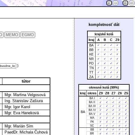
pc
cp
sk
en
kompletnosť dát
krajské kolá
O
MEMO
EGMO
kraj
A
B
C
Z9
BA
✓
✓
✓
✓
BB
✓
✓
✓
✓
KE
✓
✓
✓
✓
NR
✓
✓
✓
✓
PO
✓
✓
✓
✓
)
TN
✓
✓
✓
✓
TT
✓
✓
✓
✓
ZA
✓
✓
✓
✓
tútor
okresné kolá (99%)
kraj
okres
Z9
Z8
Z7
Z6
Z5
Mgr. Martina Velgosová
BA I
✓
✓
✓
✓
✓
Ing. Stanislav Zašiura
BA II
✓
✓
✓
✓
✓
Mgr. Igor Karol
BA III
✓
✓
✓
✓
✓
BA IV
✓
✓
✓
✓
✓
BA
Mgr. Eva Haneková
BA V
✓
✓
✓
✓
✓
MA
✓
✓
✓
✓
✓
PK
✓
✓
✓
✓
✓
Mgr. Marián Sim
SC
✓
✓
✓
✓
✓
BB
✓
✓
✓
✓
✓
PaedDr. Michala Čuhová
BR
✓
✓
✓
✓
✓