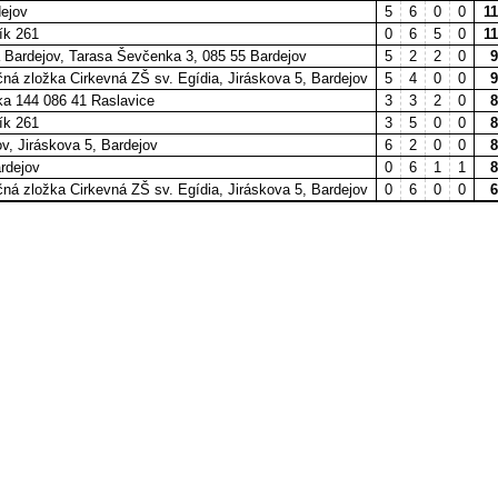
ejov
5
6
0
0
11
ík 261
0
6
5
0
11
 Bardejov, Tarasa Ševčenka 3, 085 55 Bardejov
5
2
2
0
9
čná zložka Cirkevná ZŠ sv. Egídia, Jiráskova 5, Bardejov
5
4
0
0
9
ka 144 086 41 Raslavice
3
3
2
0
8
ík 261
3
5
0
0
8
v, Jiráskova 5, Bardejov
6
2
0
0
8
rdejov
0
6
1
1
8
čná zložka Cirkevná ZŠ sv. Egídia, Jiráskova 5, Bardejov
0
6
0
0
6