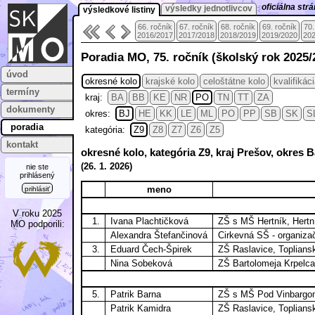
oficiálna st
výsledky jednotlivcov
výsledkové listiny
66. ročník
67. ročník
68. ročník
69. ročník
70.
2016/2017
2017/2018
2018/2019
2019/2020
202
Poradia MO, 75. ročník (školský rok 2025/
úvod
okresné kolo
krajské kolo
celoštátne kolo
kvalifikác
termíny
kraj:
BA
BB
KE
NR
PO
TN
TT
ZA
dokumenty
okres:
BJ
HE
KK
LE
ML
PO
PP
SB
SK
S
poradia
kategória:
Z9
Z8
Z7
Z6
Z5
kontakt
okresné kolo, kategória Z9, kraj Prešov, okres 
(
26. 1.
2026)
nie ste
prihlásený
meno
prihlásiť
V roku 2025
1.
Ivana Plachtičková
ZŠ s MŠ Hertník, Hertn
MO podporili:
Alexandra Štefančinová
Cirkevná SŠ - organiza
3.
Eduard Čech-Špirek
ZŠ Raslavice, Toplians
Nina Sobeková
ZŠ Bartolomeja Krpelca
5.
Patrik Barna
ZŠ s MŠ Pod Vinbargom
Patrik Kamidra
ZŠ Raslavice, Toplians