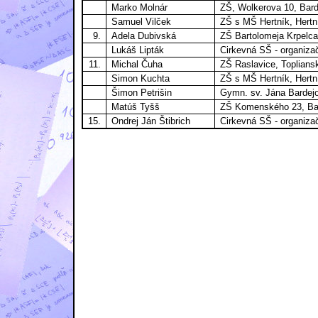
Marko Molnár
ZŠ, Wolkerova 10, Bard
Samuel Vilček
ZŠ s MŠ Hertník, Hertn
9.
Adela Dubivská
ZŠ Bartolomeja Krpelca
Lukáš Lipták
Cirkevná SŠ - organiza
11.
Michal Čuha
ZŠ Raslavice, Toplians
Simon Kuchta
ZŠ s MŠ Hertník, Hertn
Šimon Petrišin
Gymn. sv. Jána Bardejo
Matúš Tyšš
ZŠ Komenského 23, Ba
15.
Ondrej Ján Štibrich
Cirkevná SŠ - organiza