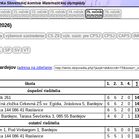
ránka Slovenskej komisie Matematickej olympiády
 ročník
71. ročník
72. ročník
73. ročník
74. ročník
75. ročník
76. ročník
0/2021
2021/2022
2022/2023
2023/2024
2024/2025
2025/2026
2026/2027
2026)
ia
výberové sústredenie
CS Z9
výb. sústr. pre CPSJ
CPSJ
CAPS
IM
L
SP
SV
VT
Bardejov
(
adresa na zdieľanie
:
škola
1.
2.
3.
4.
∑
úspešní riešitelia
ík 261
6
6
2
0
14
čná zložka Cirkevná ZŠ sv. Egídia, Jiráskova 5, Bardejov
6
6
2
0
14
ka 144 086 41 Raslavice
6
5
2
0
13
 Bardejov, Tarasa Ševčenka 3, 085 55 Bardejov
4
6
2
1
13
ostatní riešitelia
 1, Pod Vinbargom 1, Bardejov
6
5
0
0
11
ka 144 086 41 Raslavice
5
5
1
0
11