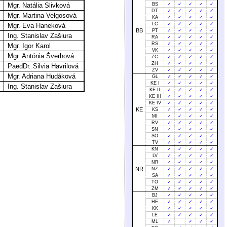
Mgr. Natália Slivková
BS
✓
✓
✓
✓
✓
DT
✓
✓
✓
✓
✓
Mgr. Martina Velgosová
KA
✓
✓
✓
✓
✓
LC
✓
✓
✓
✓
✓
Mgr. Eva Haneková
BB
PT
✓
✓
✓
✓
✓
Ing. Stanislav Zašiura
RA
✓
✓
✓
✓
✓
RS
✓
✓
✓
✓
✓
Mgr. Igor Karol
VK
✓
✓
✓
✓
✓
Mgr. Antónia Šverhová
ZC
✓
✓
✓
✓
✓
ZH
✓
✓
✓
✓
✓
PaedDr. Silvia Havrilová
ZV
✓
✓
✓
✓
✓
Mgr. Adriana Hudáková
GL
✓
✓
✓
✓
✓
KE I
✓
✓
✓
✓
✓
Ing. Stanislav Zašiura
KE II
✓
✓
✓
✓
✓
KE III
✓
✓
✓
✓
✓
KE IV
✓
✓
✓
✓
✓
KE
KS
✓
✓
✓
✓
✓
MI
✓
✓
✓
✓
✓
RV
✓
✓
✓
✓
✓
SN
✓
✓
✓
✓
✓
SO
✓
✓
✓
✓
✓
TV
✓
✓
✓
✓
✓
KN
✓
✓
✓
✓
✓
LV
✓
✓
✓
✓
✓
NR
✓
✓
✓
✓
✓
NR
NZ
✓
✓
✓
✓
✓
SA
✓
✓
✓
✓
✓
TO
✓
✓
✓
✓
✓
ZM
✓
✓
✓
✓
✓
BJ
✓
✓
✓
✓
✓
HE
✓
✓
✓
✓
✓
KK
✓
✓
✓
✓
✓
LE
✓
✓
✓
✓
✓
ML
✓
✓
✓
✓