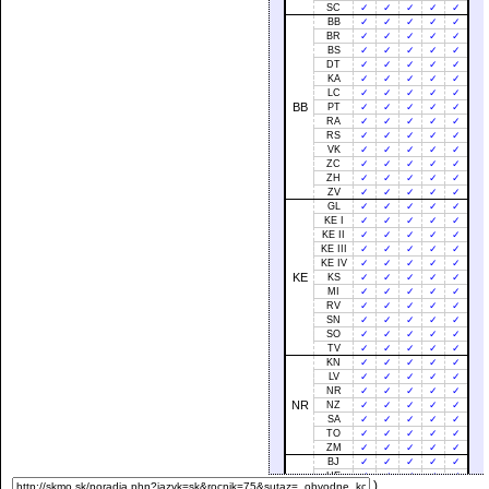
SC
✓
✓
✓
✓
✓
BB
✓
✓
✓
✓
✓
BR
✓
✓
✓
✓
✓
BS
✓
✓
✓
✓
✓
DT
✓
✓
✓
✓
✓
KA
✓
✓
✓
✓
✓
LC
✓
✓
✓
✓
✓
BB
PT
✓
✓
✓
✓
✓
RA
✓
✓
✓
✓
✓
RS
✓
✓
✓
✓
✓
VK
✓
✓
✓
✓
✓
ZC
✓
✓
✓
✓
✓
ZH
✓
✓
✓
✓
✓
ZV
✓
✓
✓
✓
✓
GL
✓
✓
✓
✓
✓
KE I
✓
✓
✓
✓
✓
KE II
✓
✓
✓
✓
✓
KE III
✓
✓
✓
✓
✓
KE IV
✓
✓
✓
✓
✓
KE
KS
✓
✓
✓
✓
✓
MI
✓
✓
✓
✓
✓
RV
✓
✓
✓
✓
✓
SN
✓
✓
✓
✓
✓
SO
✓
✓
✓
✓
✓
TV
✓
✓
✓
✓
✓
KN
✓
✓
✓
✓
✓
LV
✓
✓
✓
✓
✓
NR
✓
✓
✓
✓
✓
NR
NZ
✓
✓
✓
✓
✓
SA
✓
✓
✓
✓
✓
TO
✓
✓
✓
✓
✓
ZM
✓
✓
✓
✓
✓
BJ
✓
✓
✓
✓
✓
HE
✓
✓
✓
✓
✓
)