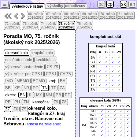
≡
pc
cp
sk
en
výsledky jednotlivcov
výsledkové listiny
66. ročník
67. ročník
68. ročník
69. ročník
70. ročník
71. ročník
2016/2017
2017/2018
2018/2019
2019/2020
2020/2021
2021/2022
72. ročník
73. ročník
74. ročník
75. ročník
76. ročník
2022/2023
2023/2024
2024/2025
2025/2026
2026/2027
Poradia MO, 75. ročník
kompletnosť dát
(školský rok 2025/2026)
krajské kolá
kraj
A
B
C
Z9
okresné kolo
krajské kolo
BA
✓
✓
✓
✓
celoštátne kolo
kvalifikácia
BB
✓
✓
✓
✓
výberové sústredenie
CS Z9
KE
✓
✓
✓
✓
NR
✓
✓
✓
✓
výb. sústr. pre CPSJ
CPSJ
CAPS
PO
✓
✓
✓
✓
IMO
MEMO
EGMO
kraj:
BA
TN
✓
✓
✓
✓
TT
✓
✓
✓
✓
BB
KE
NR
PO
TN
TT
ZA
ZA
✓
✓
✓
✓
okres:
BN
IL
MY
NM
PB
PD
okresné kolá (99%)
PE
PU
TN
kategória:
Z9
Z8
kraj
okres
Z9
Z8
Z7
Z6
Z5
okresné kolo,
Z7
Z6
Z5
BA I
✓
✓
✓
✓
✓
kategória Z7, kraj
BA II
✓
✓
✓
✓
✓
Trenčín, okres Bánovce nad
BA III
✓
✓
✓
✓
✓
Bebravou
BA IV
✓
✓
✓
✓
✓
(
adresa na zdieľanie
:
BA
BA V
✓
✓
✓
✓
✓
MA
✓
✓
✓
✓
✓
PK
✓
✓
✓
✓
✓