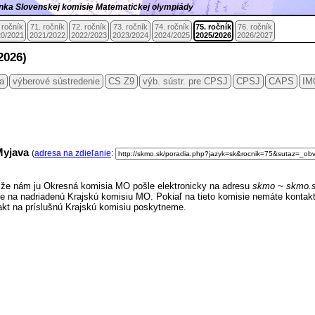
ránka Slovenskej komisie Matematickej olympiády
 ročník
71. ročník
72. ročník
73. ročník
74. ročník
75. ročník
76. ročník
0/2021
2021/2022
2022/2023
2023/2024
2024/2025
2025/2026
2026/2027
2026)
ia
výberové sústredenie
CS Z9
výb. sústr. pre CPSJ
CPSJ
CAPS
IM
 Myjava
(
adresa na zdieľanie
:
e, že nám ju Okresná komisia MO pošle elektronicky na adresu
skmo ~ skmo.
e na nadriadenú Krajskú komisiu MO. Pokiaľ na tieto komisie nemáte kontakt
akt na príslušnú Krajskú komisiu poskytneme.