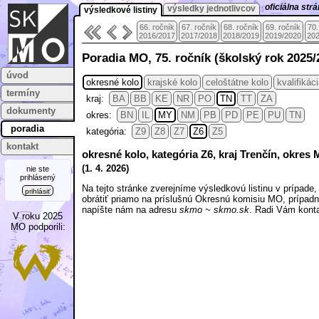
oficiálna st
výsledky jednotlivcov
výsledkové listiny
66. ročník
67. ročník
68. ročník
69. ročník
70.
2016/2017
2017/2018
2018/2019
2019/2020
202
Poradia MO, 75. ročník (školský rok 2025/
úvod
okresné kolo
krajské kolo
celoštátne kolo
kvalifikác
termíny
kraj:
BA
BB
KE
NR
PO
TN
TT
ZA
dokumenty
okres:
BN
IL
MY
NM
PB
PD
PE
PU
TN
poradia
kategória:
Z9
Z8
Z7
Z6
Z5
kontakt
okresné kolo, kategória Z6, kraj Trenčín, okres
(
1. 4.
2026)
nie ste
prihlásený
Na tejto stránke zverejníme výsledkovú listinu v prípad
prihlásiť
obrátiť priamo na príslušnú Okresnú komisiu MO, prípadn
napíšte nám na adresu
skmo ~ skmo.sk
. Radi Vám kont
V roku 2025
MO podporili: