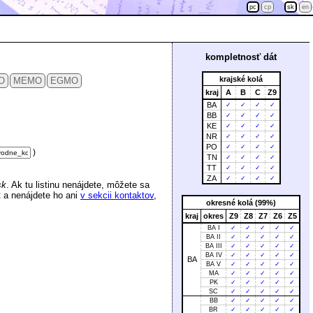
pc
cp
sk
en
kompletnosť dát
krajské kolá
O
MEMO
EGMO
kraj
A
B
C
Z9
BA
✓
✓
✓
✓
BB
✓
✓
✓
✓
KE
✓
✓
✓
✓
NR
✓
✓
✓
✓
PO
✓
✓
✓
✓
)
TN
✓
✓
✓
✓
TT
✓
✓
✓
✓
ZA
✓
✓
✓
✓
sk
. Ak tu listinu nenájdete, môžete sa
 a nenájdete ho ani
v sekcii kontaktov
,
okresné kolá (99%)
kraj
okres
Z9
Z8
Z7
Z6
Z5
BA I
✓
✓
✓
✓
✓
BA II
✓
✓
✓
✓
✓
BA III
✓
✓
✓
✓
✓
BA IV
✓
✓
✓
✓
✓
BA
BA V
✓
✓
✓
✓
✓
MA
✓
✓
✓
✓
✓
PK
✓
✓
✓
✓
✓
SC
✓
✓
✓
✓
✓
BB
✓
✓
✓
✓
✓
BR
✓
✓
✓
✓
✓