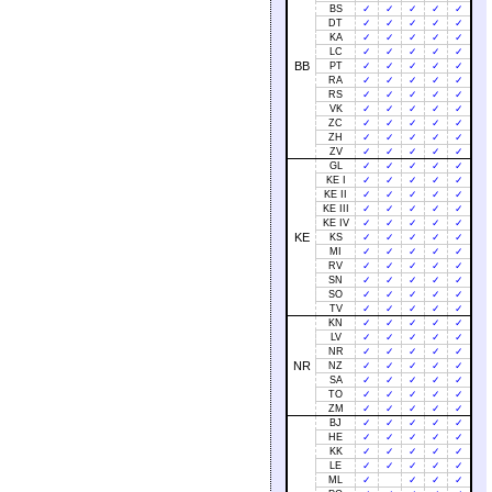
BS
✓
✓
✓
✓
✓
DT
✓
✓
✓
✓
✓
KA
✓
✓
✓
✓
✓
LC
✓
✓
✓
✓
✓
BB
PT
✓
✓
✓
✓
✓
RA
✓
✓
✓
✓
✓
RS
✓
✓
✓
✓
✓
VK
✓
✓
✓
✓
✓
ZC
✓
✓
✓
✓
✓
ZH
✓
✓
✓
✓
✓
ZV
✓
✓
✓
✓
✓
GL
✓
✓
✓
✓
✓
KE I
✓
✓
✓
✓
✓
KE II
✓
✓
✓
✓
✓
KE III
✓
✓
✓
✓
✓
KE IV
✓
✓
✓
✓
✓
KE
KS
✓
✓
✓
✓
✓
MI
✓
✓
✓
✓
✓
RV
✓
✓
✓
✓
✓
SN
✓
✓
✓
✓
✓
SO
✓
✓
✓
✓
✓
TV
✓
✓
✓
✓
✓
KN
✓
✓
✓
✓
✓
LV
✓
✓
✓
✓
✓
NR
✓
✓
✓
✓
✓
NR
NZ
✓
✓
✓
✓
✓
SA
✓
✓
✓
✓
✓
TO
✓
✓
✓
✓
✓
ZM
✓
✓
✓
✓
✓
BJ
✓
✓
✓
✓
✓
HE
✓
✓
✓
✓
✓
KK
✓
✓
✓
✓
✓
LE
✓
✓
✓
✓
✓
ML
✓
✓
✓
✓