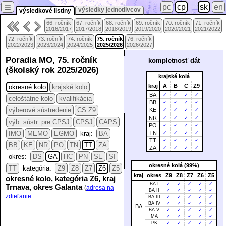
≡
pc
cp
sk
en
výsledky jednotlivcov
výsledkové listiny
66. ročník
67. ročník
68. ročník
69. ročník
70. ročník
71. ročník
2016/2017
2017/2018
2018/2019
2019/2020
2020/2021
2021/2022
72. ročník
73. ročník
74. ročník
75. ročník
76. ročník
2022/2023
2023/2024
2024/2025
2025/2026
2026/2027
Poradia MO, 75. ročník
kompletnosť dát
(školský rok 2025/2026)
krajské kolá
kraj
A
B
C
Z9
okresné kolo
krajské kolo
BA
✓
✓
✓
✓
celoštátne kolo
kvalifikácia
BB
✓
✓
✓
✓
výberové sústredenie
CS Z9
KE
✓
✓
✓
✓
NR
✓
✓
✓
✓
výb. sústr. pre CPSJ
CPSJ
CAPS
PO
✓
✓
✓
✓
IMO
MEMO
EGMO
kraj:
BA
TN
✓
✓
✓
✓
TT
✓
✓
✓
✓
BB
KE
NR
PO
TN
TT
ZA
ZA
✓
✓
✓
✓
okres:
DS
GA
HC
PN
SE
SI
okresné kolá (99%)
TT
kategória:
Z9
Z8
Z7
Z6
Z5
kraj
okres
Z9
Z8
Z7
Z6
Z5
okresné kolo, kategória Z6, kraj
BA I
✓
✓
✓
✓
✓
Trnava, okres Galanta
(
adresa na
BA II
✓
✓
✓
✓
✓
zdieľanie
:
BA III
✓
✓
✓
✓
✓
BA IV
✓
✓
✓
✓
✓
BA
BA V
✓
✓
✓
✓
✓
MA
✓
✓
✓
✓
✓
PK
✓
✓
✓
✓
✓