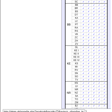
SC
✓
✓
✓
✓
✓
BB
✓
✓
✓
✓
✓
BR
✓
✓
✓
✓
✓
BS
✓
✓
✓
✓
✓
DT
✓
✓
✓
✓
✓
KA
✓
✓
✓
✓
✓
LC
✓
✓
✓
✓
✓
BB
PT
✓
✓
✓
✓
✓
RA
✓
✓
✓
✓
✓
RS
✓
✓
✓
✓
✓
VK
✓
✓
✓
✓
✓
ZC
✓
✓
✓
✓
✓
ZH
✓
✓
✓
✓
✓
ZV
✓
✓
✓
✓
✓
GL
✓
✓
✓
✓
✓
KE I
✓
✓
✓
✓
✓
KE II
✓
✓
✓
✓
✓
KE III
✓
✓
✓
✓
✓
KE IV
✓
✓
✓
✓
✓
KE
KS
✓
✓
✓
✓
✓
MI
✓
✓
✓
✓
✓
RV
✓
✓
✓
✓
✓
SN
✓
✓
✓
✓
✓
SO
✓
✓
✓
✓
✓
TV
✓
✓
✓
✓
✓
KN
✓
✓
✓
✓
✓
LV
✓
✓
✓
✓
✓
NR
✓
✓
✓
✓
✓
NR
NZ
✓
✓
✓
✓
✓
SA
✓
✓
✓
✓
✓
TO
✓
✓
✓
✓
✓
ZM
✓
✓
✓
✓
✓
BJ
✓
✓
✓
✓
✓
HE
✓
✓
✓
✓
✓
)