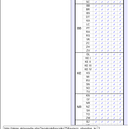
SC
✓
✓
✓
✓
✓
BB
✓
✓
✓
✓
✓
BR
✓
✓
✓
✓
✓
BS
✓
✓
✓
✓
✓
DT
✓
✓
✓
✓
✓
KA
✓
✓
✓
✓
✓
LC
✓
✓
✓
✓
✓
BB
PT
✓
✓
✓
✓
✓
RA
✓
✓
✓
✓
✓
RS
✓
✓
✓
✓
✓
VK
✓
✓
✓
✓
✓
ZC
✓
✓
✓
✓
✓
ZH
✓
✓
✓
✓
✓
ZV
✓
✓
✓
✓
✓
GL
✓
✓
✓
✓
✓
KE I
✓
✓
✓
✓
✓
KE II
✓
✓
✓
✓
✓
KE III
✓
✓
✓
✓
✓
KE IV
✓
✓
✓
✓
✓
KE
KS
✓
✓
✓
✓
✓
MI
✓
✓
✓
✓
✓
RV
✓
✓
✓
✓
✓
SN
✓
✓
✓
✓
✓
SO
✓
✓
✓
✓
✓
TV
✓
✓
✓
✓
✓
KN
✓
✓
✓
✓
✓
LV
✓
✓
✓
✓
✓
NR
✓
✓
✓
✓
✓
NR
NZ
✓
✓
✓
✓
✓
SA
✓
✓
✓
✓
✓
TO
✓
✓
✓
✓
✓
ZM
✓
✓
✓
✓
✓
BJ
✓
✓
✓
✓
✓
HE
✓
✓
✓
✓
✓
)