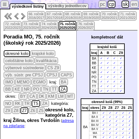
≡
pc
cp
sk
en
výsledky jednotlivcov
výsledkové listiny
66. ročník
67. ročník
68. ročník
69. ročník
70. ročník
71. ročník
2016/2017
2017/2018
2018/2019
2019/2020
2020/2021
2021/2022
72. ročník
73. ročník
74. ročník
75. ročník
76. ročník
2022/2023
2023/2024
2024/2025
2025/2026
2026/2027
Poradia MO, 75. ročník
kompletnosť dát
(školský rok 2025/2026)
krajské kolá
kraj
A
B
C
Z9
okresné kolo
krajské kolo
BA
✓
✓
✓
✓
celoštátne kolo
kvalifikácia
BB
✓
✓
✓
✓
výberové sústredenie
CS Z9
KE
✓
✓
✓
✓
NR
✓
✓
✓
✓
výb. sústr. pre CPSJ
CPSJ
CAPS
PO
✓
✓
✓
✓
IMO
MEMO
EGMO
kraj:
BA
TN
✓
✓
✓
✓
TT
✓
✓
✓
✓
BB
KE
NR
PO
TN
TT
ZA
ZA
✓
✓
✓
✓
okres:
BY
CA
DK
KM
LM
MT
okresné kolá (99%)
NO
RK
TR
TS
ZA
kategória:
kraj
okres
Z9
Z8
Z7
Z6
Z5
okresné kolo,
Z9
Z8
Z7
Z6
Z5
BA I
✓
✓
✓
✓
✓
kategória Z7,
BA II
✓
✓
✓
✓
✓
kraj Žilina, okres Tvrdošín
(
adresa
BA III
✓
✓
✓
✓
✓
BA IV
✓
✓
✓
✓
✓
na zdieľanie
:
BA
BA V
✓
✓
✓
✓
✓
MA
✓
✓
✓
✓
✓
PK
✓
✓
✓
✓
✓