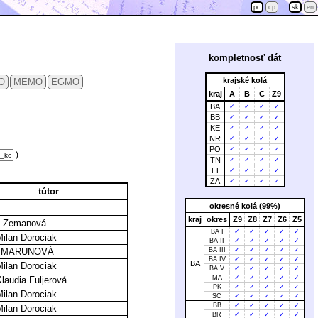
pc
cp
sk
en
kompletnosť dát
krajské kolá
O
MEMO
EGMO
kraj
A
B
C
Z9
BA
✓
✓
✓
✓
BB
✓
✓
✓
✓
KE
✓
✓
✓
✓
NR
✓
✓
✓
✓
PO
✓
✓
✓
✓
)
TN
✓
✓
✓
✓
TT
✓
✓
✓
✓
ZA
✓
✓
✓
✓
tútor
okresné kolá (99%)
kraj
okres
Z9
Z8
Z7
Z6
Z5
a Zemanová
BA I
✓
✓
✓
✓
✓
Milan Dorociak
BA II
✓
✓
✓
✓
✓
id MARUNOVÁ
BA III
✓
✓
✓
✓
✓
BA IV
✓
✓
✓
✓
✓
BA
Milan Dorociak
BA V
✓
✓
✓
✓
✓
MA
✓
✓
✓
✓
✓
Klaudia Fuljerová
PK
✓
✓
✓
✓
✓
Milan Dorociak
SC
✓
✓
✓
✓
✓
BB
✓
✓
✓
✓
✓
Milan Dorociak
BR
✓
✓
✓
✓
✓