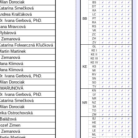
Milan Dorociak
BS
✓
✓
✓
✓
✓
DT
✓
✓
✓
✓
✓
Katarína Srnečková
KA
✓
✓
✓
✓
✓
Andrea Kralčáková
LC
✓
✓
✓
✓
✓
BB
PT
✓
✓
✓
✓
✓
r. Ivana Gerbová, PhD.
RA
✓
✓
✓
✓
✓
Jana Mravcová
RS
✓
✓
✓
✓
✓
VK
✓
✓
✓
✓
✓
Rybárová
ZC
✓
✓
✓
✓
✓
a Zemanová
ZH
✓
✓
✓
✓
✓
ZV
✓
✓
✓
✓
✓
Katarína Folwarczná Kľučková
GL
✓
✓
✓
✓
✓
Martin Martinek
KE I
✓
✓
✓
✓
✓
KE II
✓
✓
✓
✓
✓
a Zemanová
KE III
✓
✓
✓
✓
✓
KE IV
✓
✓
✓
✓
✓
Dana Klimová
KE
KS
✓
✓
✓
✓
✓
Dana Klimová
MI
✓
✓
✓
✓
✓
RV
✓
✓
✓
✓
✓
r. Ivana Gerbová, PhD.
SN
✓
✓
✓
✓
✓
Milan Dorociak
SO
✓
✓
✓
✓
✓
TV
✓
✓
✓
✓
✓
id MARUNOVÁ
KN
✓
✓
✓
✓
✓
r. Ivana Gerbová, PhD.
LV
✓
✓
✓
✓
✓
NR
✓
✓
✓
✓
✓
Katarína Srnečková
NR
NZ
✓
✓
✓
✓
✓
Milan Dorociak
SA
✓
✓
✓
✓
✓
TO
✓
✓
✓
✓
✓
Erika Ostrochovská
ZM
✓
✓
✓
✓
✓
Balážová
BJ
✓
✓
✓
✓
✓
HE
✓
✓
✓
✓
✓
Jozef Zimen
KK
✓
✓
✓
✓
✓
a Zemanová
LE
✓
✓
✓
✓
✓
ML
✓
✓
✓
✓
Martin Martinek