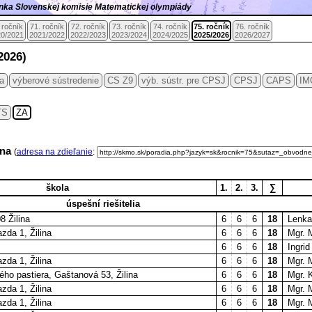
ránka Slovenskej komisie Matematickej olympiády
 ročník
71. ročník
72. ročník
73. ročník
74. ročník
75. ročník
76. ročník
0/2021
2021/2022
2022/2023
2023/2024
2024/2025
2025/2026
2026/2027
2026)
ia
výberové sústredenie
CS Z9
výb. sústr. pre CPSJ
CPSJ
CAPS
IM
TS
ZA
lina
(
adresa na zdieľanie
:
škola
1.
2.
3.
∑
úspešní riešitelia
8 Žilina
6
6
6
18
Lenk
zda 1, Žilina
6
6
6
18
Mgr. 
6
6
6
18
Ingr
zda 1, Žilina
6
6
6
18
Mgr. 
ho pastiera, Gaštanová 53, Žilina
6
6
6
18
Mgr. 
zda 1, Žilina
6
6
6
18
Mgr. 
zda 1, Žilina
6
6
6
18
Mgr. 