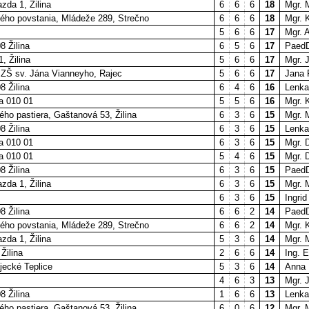
zda 1, Žilina
6
6
6
18
Mgr. 
ého povstania, Mládeže 289, Strečno
6
6
6
18
Mgr. 
5
6
6
17
Mgr. 
8 Žilina
6
5
6
17
PaedD
, Žilina
5
6
6
17
Mgr. 
 ZŠ sv. Jána Vianneyho, Rajec
5
6
6
17
Jana 
8 Žilina
6
4
6
16
Lenk
na 010 01
5
5
6
16
Mgr. 
ho pastiera, Gaštanová 53, Žilina
6
3
6
15
Mgr. 
8 Žilina
6
3
6
15
Lenk
na 010 01
6
3
6
15
Mgr. 
na 010 01
5
4
6
15
Mgr. 
8 Žilina
6
3
6
15
PaedD
zda 1, Žilina
6
3
6
15
Mgr. 
6
3
6
15
Ingr
8 Žilina
6
6
2
14
PaedD
ého povstania, Mládeže 289, Strečno
6
6
2
14
Mgr. 
zda 1, Žilina
5
3
6
14
Mgr. 
Žilina
2
6
6
14
Ing. 
jecké Teplice
5
3
6
14
Anna 
4
6
3
13
Mgr. 
8 Žilina
1
6
6
13
Lenk
ho pastiera, Gaštanová 53, Žilina
6
0
6
12
Mgr. 