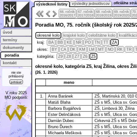
oficiálna st
výsledky jednotlivcov
výsledkové listiny
66. ročník
67. ročník
68. ročník
69. ročník
70.
2016/2017
2017/2018
2018/2019
2019/2020
202
Poradia MO, 75. ročník (školský rok 2025/
úvod
okresné kolo
krajské kolo
celoštátne kolo
kvalifikác
termíny
kraj:
BA
BB
KE
NR
PO
TN
TT
ZA
dokumenty
okres:
BY
CA
DK
KM
LM
MT
NO
RK
TR
poradia
kategória:
Z9
Z8
Z7
Z6
Z5
kontakt
okresné kolo, kategória Z5, kraj Žilina, okres Ži
(
26. 1.
2026)
nie ste
prihlásený
meno
prihlásiť
V roku 2025
1.
Anna Baránek
ZŠ, Martinská 20, 010 0
MO podporili:
Matúš Blaha
ZŠ s MŠ, Ulica sv. Gora
Barbora Bugáňová
ZŠ, Limbová 30, Žilina
Ester Delinčáková
ZŠ s MŠ, Ulica sv. Gora
Damián Dubec
Cirkevná ZŠ s MŠ Dobré
Bruno Ďurech
ZŠ s MŠ, Ulica sv. Gora
Michaela Mešková
ZŠ s MŠ, Ulica sv. Gora