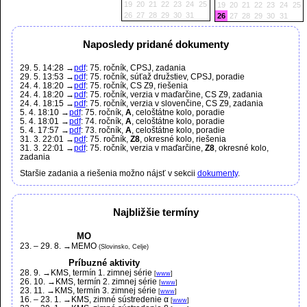
19
20
21
22
23
24
25
19
20
21
22
23
24
25
26
27
28
29
30
31
26
27
28
29
30
31
Naposledy pridané dokumenty
29. 5. 14:28
→
pdf
: 75. ročník, CPSJ, zadania
29. 5. 13:53
→
pdf
: 75. ročník, súťaž družstiev, CPSJ, poradie
24. 4. 18:20
→
pdf
: 75. ročník, CS Z9, riešenia
24. 4. 18:20
→
pdf
: 75. ročník, verzia v maďarčine, CS Z9, zadania
24. 4. 18:15
→
pdf
: 75. ročník, verzia v slovenčine, CS Z9, zadania
5. 4. 18:10
→
pdf
: 75. ročník,
A
, celoštátne kolo, poradie
5. 4. 18:01
→
pdf
: 74. ročník,
A
, celoštátne kolo, poradie
5. 4. 17:57
→
pdf
: 73. ročník,
A
, celoštátne kolo, poradie
31. 3. 22:01
→
pdf
: 75. ročník,
Z8
, okresné kolo, riešenia
31. 3. 22:01
→
pdf
: 75. ročník, verzia v maďarčine,
Z8
, okresné kolo,
zadania
Staršie zadania a riešenia možno nájsť v sekcii
dokumenty
.
Najbližšie termíny
MO
23.
–
29. 8.
→MEMO
(Slovinsko, Celje)
Príbuzné aktivity
28. 9.
→KMS, termín 1. zimnej série
[
www
]
26. 10.
→KMS, termín 2. zimnej série
[
www
]
23. 11.
→KMS, termín 3. zimnej série
[
www
]
16.
–
23. 1.
→KMS, zimné sústredenie α
[
www
]